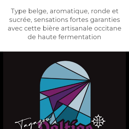
Type belge, aromatique, ronde et
sucrée, sensations fortes garanties
avec cette bière artisanale occitane
de haute fermentation