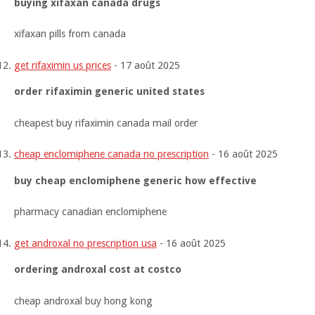
buying xifaxan canada drugs
xifaxan pills from canada
get rifaximin us prices
-
17 août 2025
order rifaximin generic united states
cheapest buy rifaximin canada mail order
cheap enclomiphene canada no prescription
-
16 août 2025
buy cheap enclomiphene generic how effective
pharmacy canadian enclomiphene
get androxal no prescription usa
-
16 août 2025
ordering androxal cost at costco
cheap androxal buy hong kong