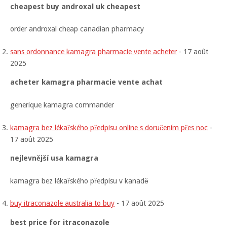
cheapest buy androxal uk cheapest
order androxal cheap canadian pharmacy
sans ordonnance kamagra pharmacie vente acheter
-
17 août
2025
acheter kamagra pharmacie vente achat
generique kamagra commander
kamagra bez lékařského předpisu online s doručením přes noc
-
17 août 2025
nejlevnější usa kamagra
kamagra bez lékařského předpisu v kanadě
buy itraconazole australia to buy
-
17 août 2025
best price for itraconazole