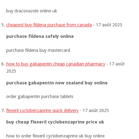
buy itraconazole online uk
cheapest buy fildena purchase from canada
-
17 août 2025
purchase fildena safely online
purchase fildena buy mastercard
how to buy gabapentin cheap canadian pharmacy
-
17 août
2025
purchase gabapentin new zealand buy online
order gabapentin purchase tablets
flexeril cyclobenzaprine quick delivery
-
17 août 2025
buy cheap flexeril cyclobenzaprine price uk
how to order flexeril cyclobenzaprine uk buy online