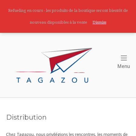
Skip
to
Refueling en cours - les produits de la boutique seront bientôt de
content
nouveau disponibles à la vente
Dismiss
Home
Me
Menu
Distribution
Chez Tagazou, nous privilégions les rencontres, les moments de