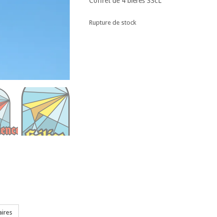
Coffret de 4 bières 33cL
Rupture de stock
ires