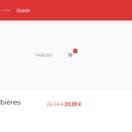
a vente
Dismiss
0
View
TAGAZOU
shopping
cart
 bières
Le
Le
22,70
€
20,00
€
prix
prix
initial
actuel